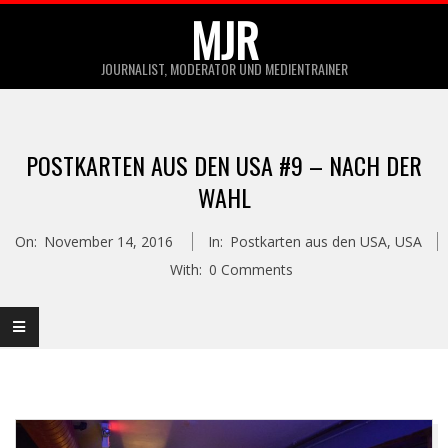
Skip
MJR
to
JOURNALIST, MODERATOR UND MEDIENTRAINER
content
Primary
Navigation
POSTKARTEN AUS DEN USA #9 – NACH DER
Menu
WAHL
On:
November 14, 2016
In:
Postkarten aus den USA
,
USA
With:
0 Comments