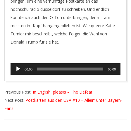
bringen, um eine vernünftige Postkarte an das
hochschulradio düsseldorf zu schreiben. Und endlich
konnte ich auch den O-Ton unterbringen, der mir am
meisten im Kopf hängengeblieben ist: Wie queere Katie
Turnier mir beschreibt, welche Folgen die Wahl von
Donald Trump für sie hat.
Audio-
00:00
00:00
Player
2016-
Previous Post:
In English, please! – The Defeat
11-
Next Post:
Postkarten aus den USA #10 – Allein‘ unter Bayern-
14
Fans