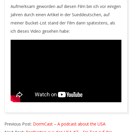
Aufmerksam geworden auf diesen Film bin ich vor einigen
Jahren durch einen Artikel in der Sueddeutschen, auf
meiner Bucket-List stand der Film dann spätestens, als
ich dieses Video gesehen habe:
2016-
Previous Post:
DormCast – A podcast about the USA
11-