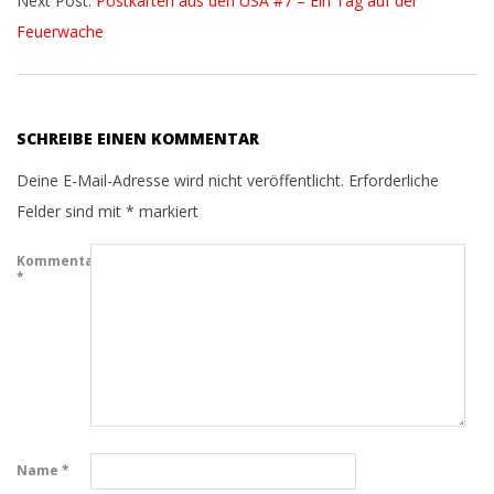
Next Post:
Postkarten aus den USA #7 – Ein Tag auf der
01
Feuerwache
SCHREIBE EINEN KOMMENTAR
Deine E-Mail-Adresse wird nicht veröffentlicht.
Erforderliche
Felder sind mit
*
markiert
Kommentar
*
Name
*