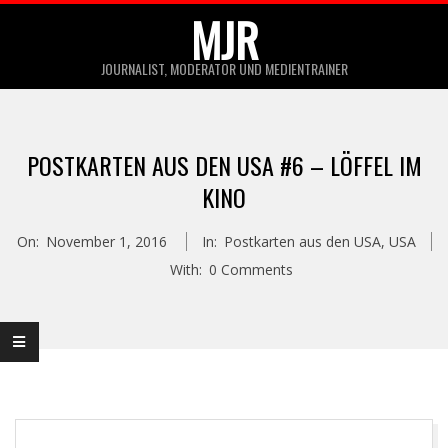
Skip
MJR
to
JOURNALIST, MODERATOR UND MEDIENTRAINER
content
Primary
Navigation
POSTKARTEN AUS DEN USA #6 – LÖFFEL IM
Menu
KINO
On:
November 1, 2016
In:
Postkarten aus den USA
,
USA
With:
0 Comments