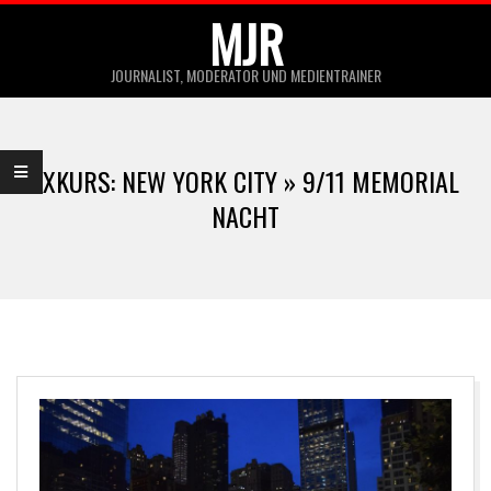
Skip
MJR
to
JOURNALIST, MODERATOR UND MEDIENTRAINER
content
Primary
Navigation
EXKURS: NEW YORK CITY »
9/11 MEMORIAL
Menu
NACHT