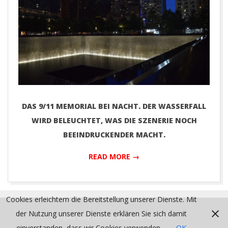
DAS 9/11 MEMORIAL BEI NACHT. DER WASSERFALL
WIRD BELEUCHTET, WAS DIE SZENERIE NOCH
BEEINDRUCKENDER MACHT.
READ MORE →
2016-
Cookies erleichtern die Bereitstellung unserer Dienste. Mit
09-
der Nutzung unserer Dienste erklären Sie sich damit
02
Designed using
Dispatch
. Powered by
WordPress
.
einverstanden, dass wir Cookies verwenden.
OK